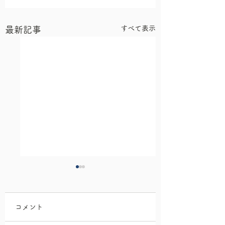
すべて表示
最新記事
コメント
謹賀新年
黄砂＆花粉